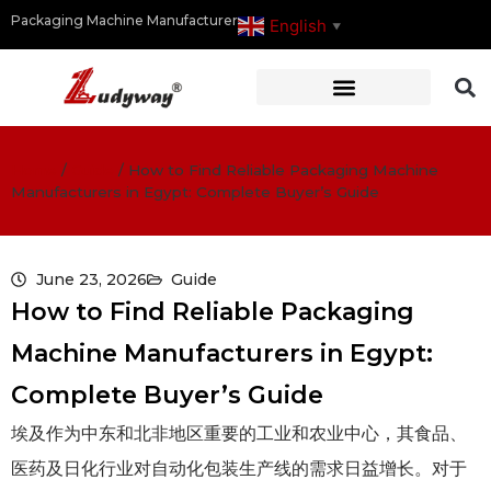
Packaging Machine Manufacturer
English
▼
Home
/
Guide
/
How to Find Reliable Packaging Machine
Manufacturers in Egypt: Complete Buyer’s Guide
June 23, 2026
Guide
How to Find Reliable Packaging
Machine Manufacturers in Egypt:
Complete Buyer’s Guide
埃及作为中东和北非地区重要的工业和农业中心，其食品、
医药及日化行业对自动化包装生产线的需求日益增长。对于